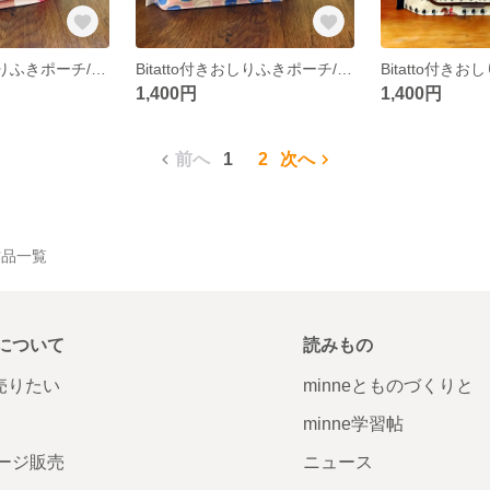
Bitatto付きおしりふきポーチ/YUWAマカロンPK
Bitatto付きおしりふきポーチ/アップル
1,400円
1,400円
前へ
1
2
次へ
の作品一覧
について
読みもの
で売りたい
minneとものづくりと
minne学習帖
ージ販売
ニュース