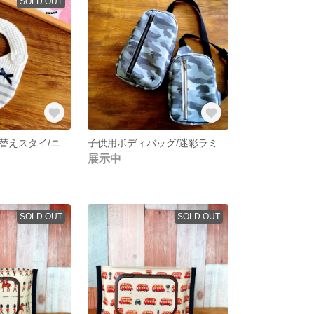
SOLD OUT
ワッフル地切り替えスタイ/ニット地GYボーダー
子供用ボディバッグ/迷彩ラミGY(大)
展示中
SOLD OUT
SOLD OUT