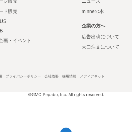
ージ販売
ニュース
ード販売
minneの本
LUS
企業の方へ
AB
広告出稿について
企画・イベント
大口注文について
用
プライバシーポリシー
会社概要
採用情報
メディアキット
©GMO Pepabo, Inc. All rights reserved.