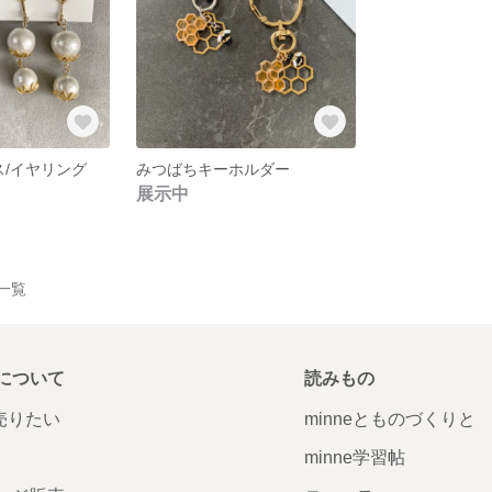
ス/イヤリング
みつばちキーホルダー
展示中
品一覧
について
読みもの
で売りたい
minneとものづくりと
minne学習帖