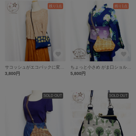
残り1点
残り1点
サコッシュがエコバックに変身！2wayバック イエローポピー
ちょっと小さめ がま口ショルダーバック かごプリント・ライト
3,800円
5,800円
SOLD OUT
SOLD OUT