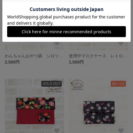
わんちゃんおやつ袋 シロツメク
使用中マスクケース レトロフラワー
2,500円
1,500円
SOLD OUT
残り1点