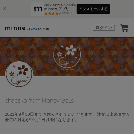
お買いものがもっとお得に
minneのアプリ
インストールする
3
万件以上
ログイン
chacako from Honey Bells
2023年9月30日までお休みさせていただきます。注文は出来ますが
全ての対応が10月1日以降になります。