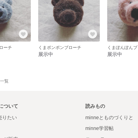
ローチ
くまポンポンブローチ
くまぽんぽんブ
展示中
展示中
品一覧
について
読みもの
で売りたい
minneとものづくりと
minne学習帖