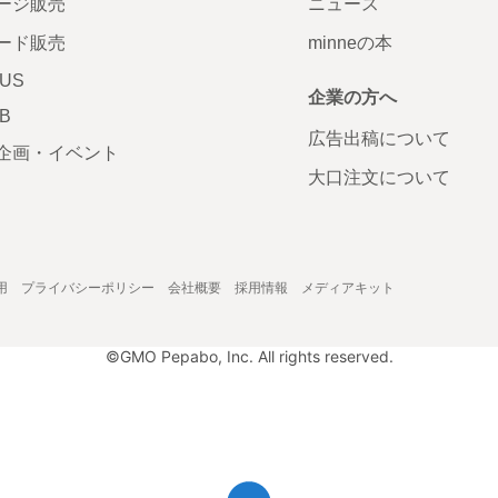
ージ販売
ニュース
ード販売
minneの本
LUS
企業の方へ
AB
広告出稿について
企画・イベント
大口注文について
用
プライバシーポリシー
会社概要
採用情報
メディアキット
©GMO Pepabo, Inc. All rights reserved.