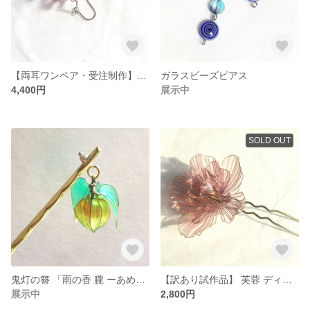
【両耳ワンペア・受注制作】八重桜ピアス ディップアート 桜
ガラスビーズピアス
4,400円
展示中
SOLD OUT
鬼灯の簪 「雨の香 朧 ーあめのか おぼろー」 ディップアート
【訳あり試作品】 芙蓉 ディップアート
展示中
2,800円