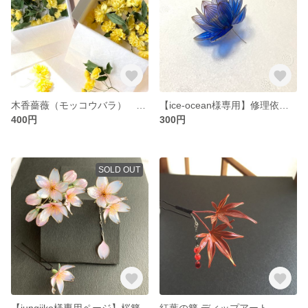
木香薔薇（モッコウバラ） 素材用ドライフラワー
【ice-ocean様専用】修理依頼 蓮 簪 ディップアート
400円
300円
SOLD OUT
【jungjiko様専用ページ】桜簪
紅葉の簪 ディップアート