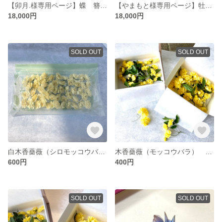
【卯月.様専用ページ】蝶 簪 ディップアート スカシジャノメ
【やまもと様専用ページ】牡丹の簪 ディップアート
18,000円
18,000円
SOLD OUT
SOLD OUT
白木香薔薇（シロモッコウバラ）茎付き50個前後 素材用ドライフラワー
木香薔薇（モッコウバラ） 素材用ドライフラワー
600円
400円
SOLD OUT
SOLD OUT