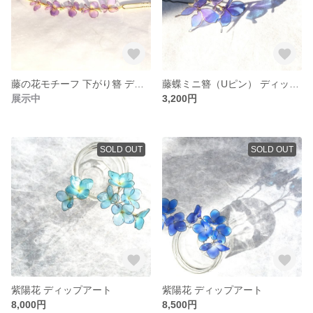
藤の花モチーフ 下がり簪 ディップアート
藤蝶ミニ簪（Uピン） ディップアート
展示中
3,200円
SOLD OUT
SOLD OUT
紫陽花 ディップアート
紫陽花 ディップアート
8,000円
8,500円