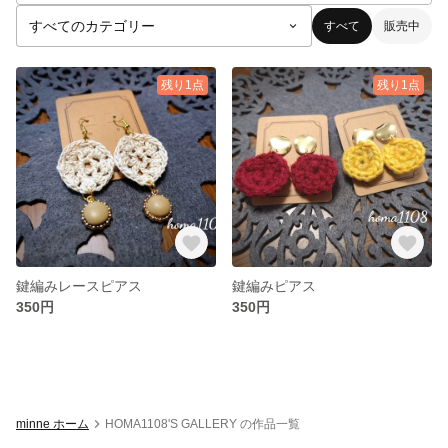
すべて
販売中
残り1点
残り1点
鍵編みレースピアス
鍵編みピアス
350円
350円
minne ホーム
HOMA1108'S GALLERY の作品一覧