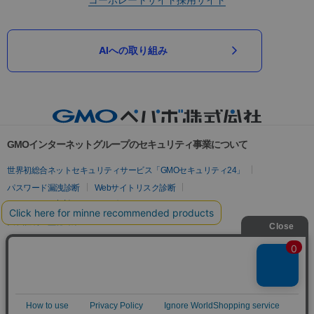
AIへの取り組み
GMOインターネットグループのセキュリティ事業について
世界初総合ネットセキュリティサービス「GMOセキュリティ24」
パスワード漏洩診断
Webサイトリスク診断
セキュリティ相談AIチャットボット
実在証明・盗聴対策
サイバー攻撃対策（GMOサイバーセキュリティ byイエラエ）
サイバー攻撃対策（GMO Flatt Security）
なりすまし対策
セキュリティ事業の軌跡