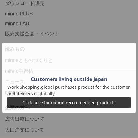
ダウンロード販売
minne PLUS
minne LAB
販売支援企画・イベント
読みもの
minneとものづくりと
minne学習帖
ニュース
minneの本
企業の方へ
広告出稿について
大口注文について