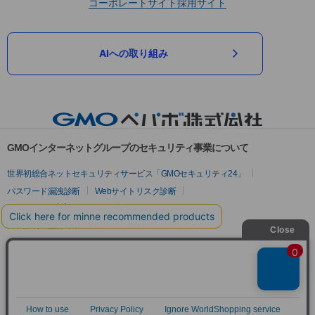
コーポレートサイト
採用サイト
AIへの取り組み
GMOインターネットグループのセキュリティ事業について
世界初総合ネットセキュリティサービス「GMOセキュリティ24」
パスワード漏洩診断
Webサイトリスク診断
セキュリティ相談AIチャットボット
実在証明・盗聴対策
サイバー攻撃対策（GMOサイバーセキュリティ byイエラエ）
サイバー攻撃対策（GMO Flatt Security）
なりすまし対策
セキュリティ事業の軌跡