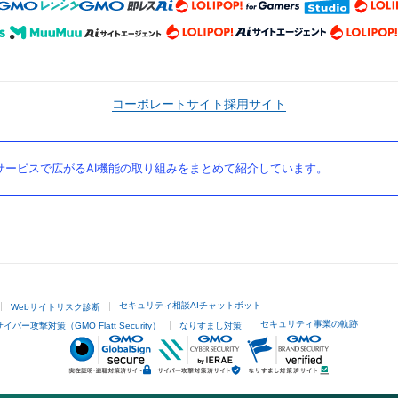
コーポレートサイト
採用サイト
ービスで広がるAI機能の取り組みをまとめて紹介しています。
セキュリティ相談AIチャットボット
Webサイトリスク診断
セキュリティ事業の軌跡
サイバー攻撃対策（GMO Flatt Security）
なりすまし対策