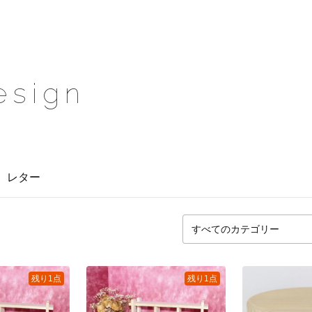
esign
レター
残り1点
残り1点