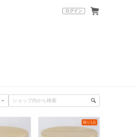
ログイン
残り1点