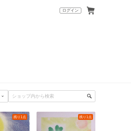
ログイン
残り1点
残り1点