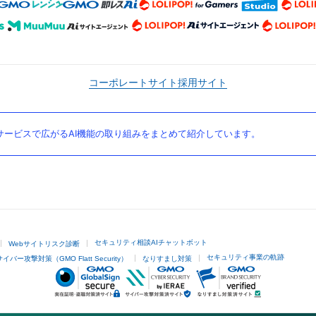
コーポレートサイト
採用サイト
ービスで広がるAI機能の取り組みをまとめて紹介しています。
セキュリティ相談AIチャットボット
Webサイトリスク診断
セキュリティ事業の軌跡
サイバー攻撃対策（GMO Flatt Security）
なりすまし対策