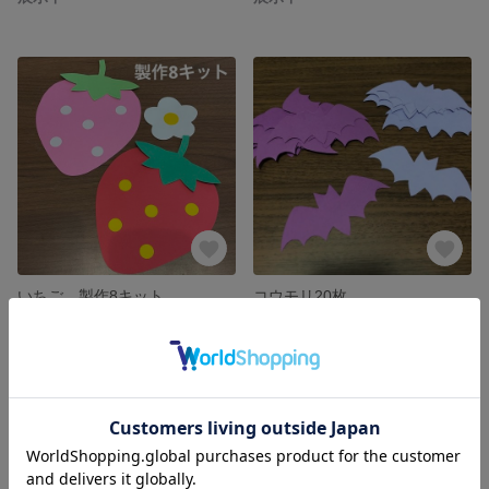
いちご 製作8キット
コウモリ20枚
展示中
展示中