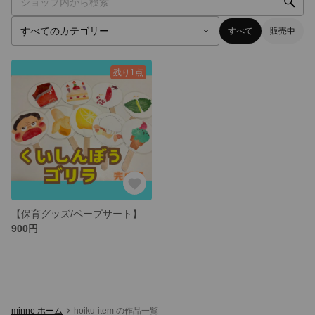
すべて
販売中
残り1点
【保育グッズ/ペープサート】くいしんぼうゴリラ
900円
minne ホーム
hoiku-item の作品一覧