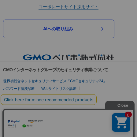
コーポレートサイト
採用サイト
AIへの取り組み
GMOインターネットグループのセキュリティ事業について
世界初総合ネットセキュリティサービス「GMOセキュリティ24」
パスワード漏洩診断
Webサイトリスク診断
セキュリティ相談AIチャットボット
実在証明・盗聴対策
サイバー攻撃対策（GMOサイバーセキュリティ byイエラエ）
サイバー攻撃対策（GMO Flatt Security）
なりすまし対策
セキュリティ事業の軌跡