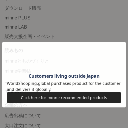
ダウンロード販売
minne PLUS
minne LAB
販売支援企画・イベント
読みもの
minneとものづくりと
minne学習帖
ニュース
minneの本
企業の方へ
広告出稿について
大口注文について