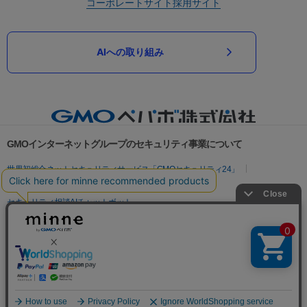
コーポレートサイト
採用サイト
AIへの取り組み
GMOインターネットグループのセキュリティ事業について
世界初総合ネットセキュリティサービス「GMOセキュリティ24」
パスワード漏洩診断
Webサイトリスク診断
セキュリティ相談AIチャットボット
実在証明・盗聴対策
サイバー攻撃対策（GMOサイバーセキュリティ byイエラエ）
サイバー攻撃対策（GMO Flatt Security）
なりすまし対策
セキュリティ事業の軌跡