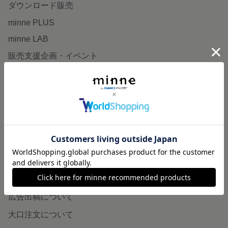
ダウンロード販売
minne PLUS
minne LAB
販売支援企画・イベント
読みもの
minneとものづくりと
minne学習帖
ニュース
minneの本
企業の方へ
広告出稿について
大口注文について