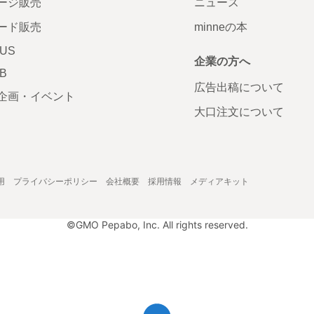
ージ販売
ニュース
ード販売
minneの本
LUS
企業の方へ
AB
広告出稿について
企画・イベント
大口注文について
用
プライバシーポリシー
会社概要
採用情報
メディアキット
©GMO Pepabo, Inc. All rights reserved.