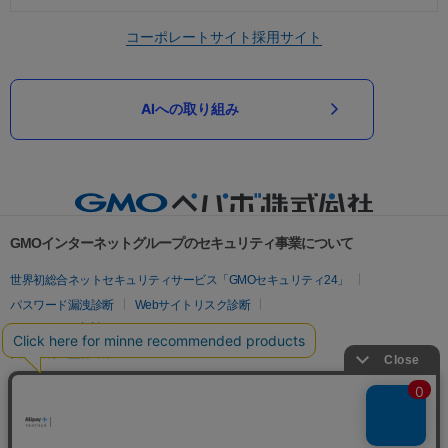
コーポレートサイト
採用サイト
AIへの取り組み
GMOインターネットグループのセキュリティ事業について
世界初総合ネットセキュリティサービス「GMOセキュリティ24」
パスワード漏洩診断
Webサイトリスク診断
セキュリティ相談AIチャットボット
実在証明・盗聴対策
サイバー攻撃対策（GMOサイバーセキュリティ byイエラエ）
サイバー攻撃対策（GMO Flatt Security）
なりすまし対策
セキュリティ事業の軌跡