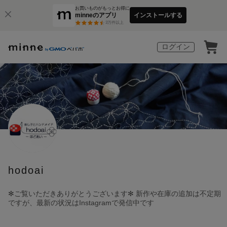
お買いものがもっとお得に
minneのアプリ
インストールする
3
万件以上
ログイン
hodoai
✻ご覧いただきありがとうございます✻ 新作や在庫の追加は不定期
ですが、最新の状況はInstagramで発信中です