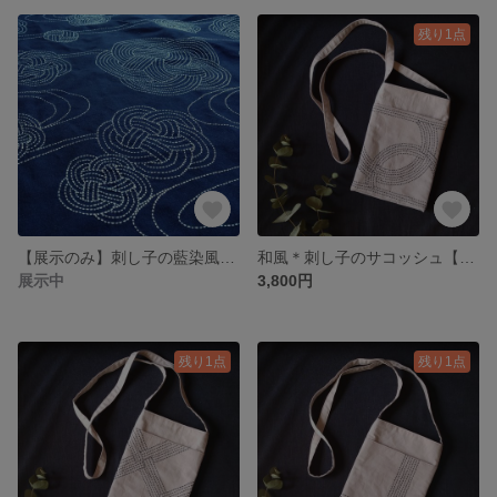
残り1点
【展示のみ】刺し子の藍染風呂敷
和風＊刺し子のサコッシュ【マル】
展示中
3,800円
残り1点
残り1点