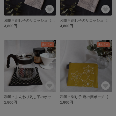
和風＊刺し子のサコッシュ【ナナメ】
和風＊刺し子のサコッシュ【タテヨコ】
3,800円
3,800円
残り1点
残り1点
和風＊ふんわり刺し子のポットマット【花格子】
和風＊刺し子 麻の葉ポーチ【からし×白】
1,800円
1,800円