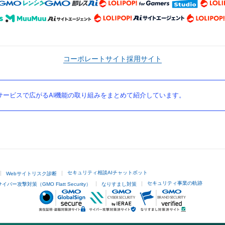
コーポレートサイト
採用サイト
ービスで広がるAI機能の取り組みをまとめて紹介しています。
セキュリティ相談AIチャットボット
Webサイトリスク診断
セキュリティ事業の軌跡
サイバー攻撃対策（GMO Flatt Security）
なりすまし対策