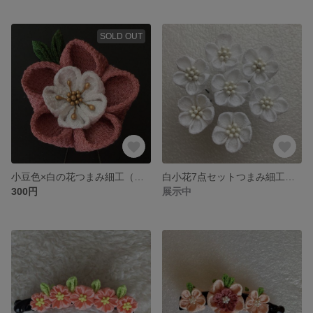
SOLD OUT
小豆色×白の花つまみ細工（大）
白小花7点セットつまみ細工髪飾り
300円
展示中