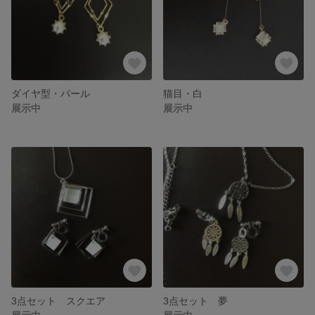
ダイヤ型・パール
猫目・白
展示中
展示中
3点セット スクエア
3点セット 夢