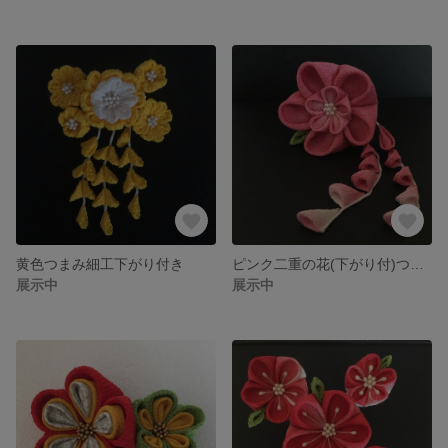
黄色つまみ細工下がり付き
ピンク二重の花(下がり付)つまみ細工
展示中
展示中