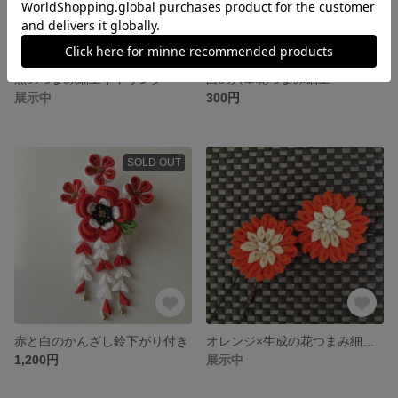
黒のつまみ細工イヤリング
白の八重花つまみ細工
展示中
300円
SOLD OUT
赤と白のかんざし鈴下がり付き
オレンジ×生成の花つまみ細工2個セット
1,200円
展示中