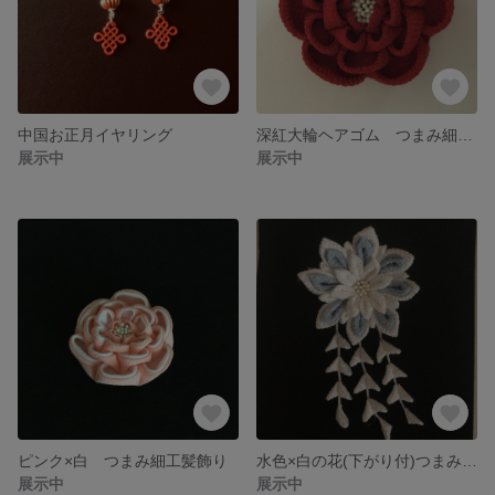
中国お正月イヤリング
深紅大輪ヘアゴム つまみ細工髪飾り
展示中
展示中
ピンク×白 つまみ細工髪飾り
水色×白の花(下がり付)つまみ細工
展示中
展示中