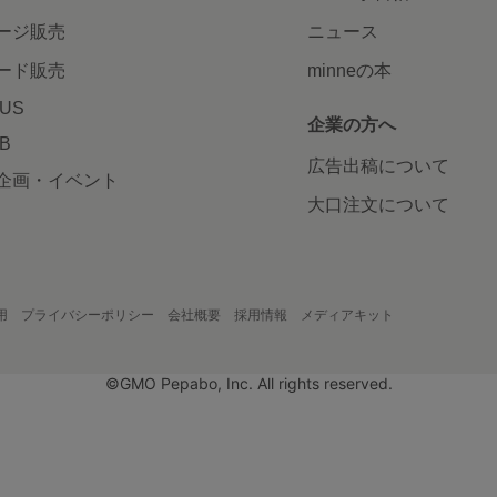
ージ販売
ニュース
ード販売
minneの本
LUS
企業の方へ
AB
広告出稿について
企画・イベント
大口注文について
用
プライバシーポリシー
会社概要
採用情報
メディアキット
©GMO Pepabo, Inc. All rights reserved.