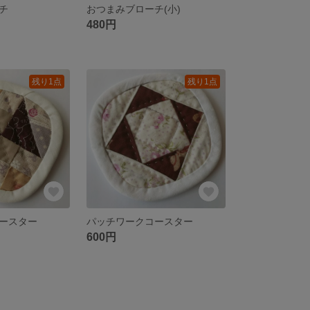
チ
おつまみブローチ(小)
480円
残り1点
残り1点
ースター
パッチワークコースター
600円