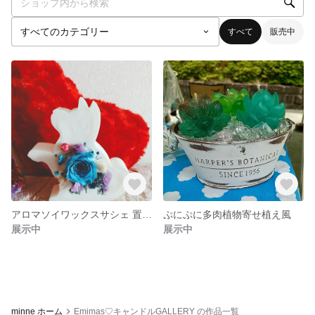
すべて
販売中
アロマソイワックスサシェ 置き型
ぷにぷに多肉植物寄せ植え風
展示中
展示中
minne ホーム
Emimas♡キャンドルGALLERY の作品一覧