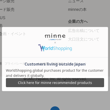
ージ販売
ニュース
ード販売
minneの本
LUS
企業の方へ
AB
広告出稿について
企画・イベント
大口注文について
用
プライバシーポリシー
会社概要
採用情報
メディアキット
©GMO Pepabo, Inc. All rights reserved.