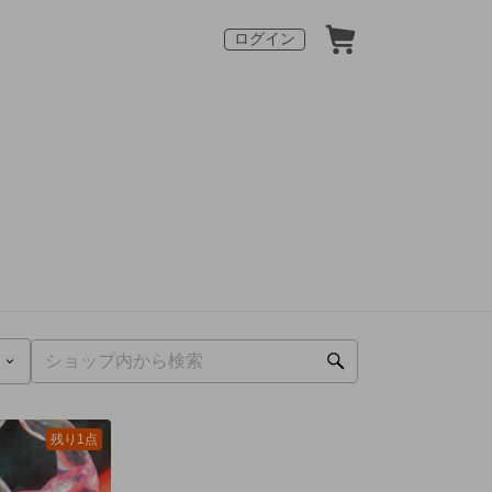
ログイン
残り1点