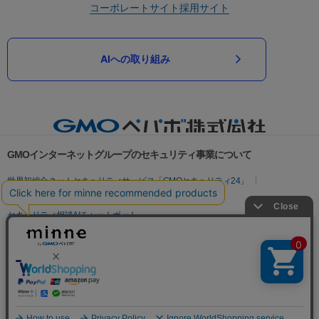
コーポレートサイト
採用サイト
AIへの取り組み
GMOインターネットグループのセキュリティ事業について
世界初総合ネットセキュリティサービス「GMOセキュリティ24」
パスワード漏洩診断
Webサイトリスク診断
セキュリティ相談AIチャットボット
実在証明・盗聴対策
サイバー攻撃対策（GMOサイバーセキュリティ byイエラエ）
サイバー攻撃対策（GMO Flatt Security）
なりすまし対策
セキュリティ事業の軌跡