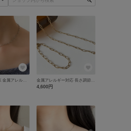
つけっぱなしOK 金属アレルギー対応 シンプルチェーン シルバー チョーカーネックレス (サージカルステンレス) ロング
金属アレルギー対応 長さ調節自由 ゴールドチェーン ブレスレット・ネックレス (サージカルステンレス)
4,600円