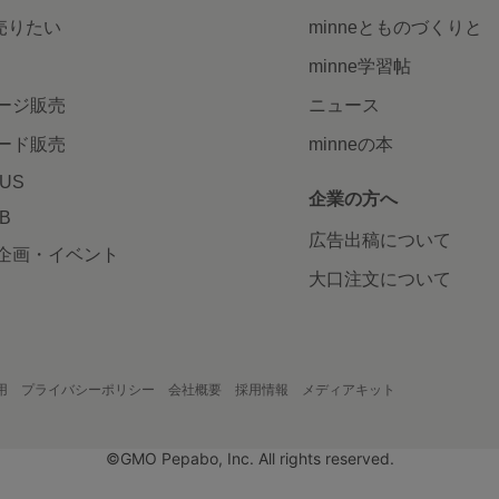
で売りたい
minneとものづくりと
minne学習帖
ージ販売
ニュース
ード販売
minneの本
LUS
企業の方へ
AB
広告出稿について
企画・イベント
大口注文について
用
プライバシーポリシー
会社概要
採用情報
メディアキット
©GMO Pepabo, Inc. All rights reserved.