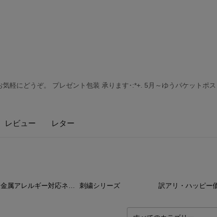
軽にどうぞ。 プレゼント包装 承ります･:*+. 5月～ゆうパケットポ
レビュー
レター
42
点
41
点
9
金属アレルギー対応ネックレス
刺繍シリーズ
訳アリ・ハッピー