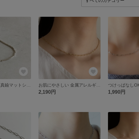
長さ変更可能◯ 真鍮マットシルバーとパイプモチーフのワンカラーチョーカー (サージカルステンレス金具対応) 短め カジュアル
お肌にやさしい 金属アレルギー対応 シンプルチェーン ゴールド チョーカーネックレス (サージカルステンレス) ロング
2,190円
1,990円