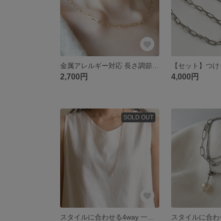
金属アレルギー対応 長さ調節も自由 シンプルチェーンネックレス (サージカルステンレス素材) チョーカー ショートネックレス
2,700円
4,000円
SOLD OUT
スタイルに合わせる4way 一粒パール ゴールド チェーン ロングネックレス Y字 (金属アレルギー対応 サージカルステンレス)アシンメトリー