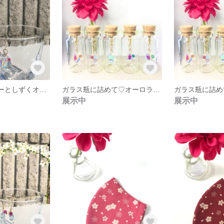
❇︎スワロフスキーとしずくオーロラガラスのピアス❇︎
ガラス瓶に詰めて♡オーロラドロップガラス❇︎LT.アゾレスワロフスキー❇︎しずく❇︎
展示中
展示中