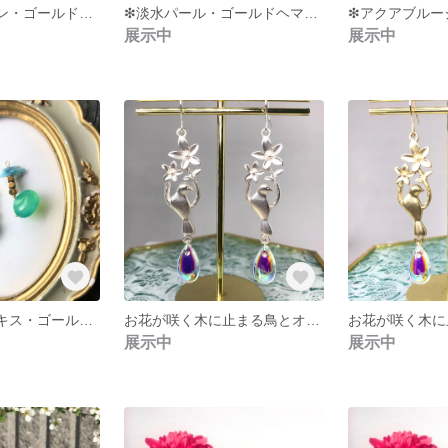
❇︎ムーンストーン・ゴールドヘマタイト・チェコビーズ2種のピアスorイアリング❇︎
❇︎淡水パール・ゴールドヘマタイト・赤い珊瑚2種類のチェコドロップビーズのピアスorイアリング❇︎
展示中
展示中
❇︎グリーンオニキス・ゴールドヘマタイト・青い珊瑚のピアスorイアリング❇︎
お花が咲く木に止まる鳥とオーロラしずくガラスのピアス❇︎【シルバー】
展示中
展示中