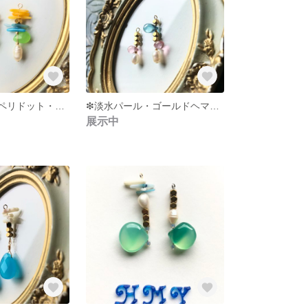
❇︎淡水パール・ペリドット・ヘマタイト・2色の珊瑚のピアスorイアリング❇︎
❇︎淡水パール・ゴールドヘマタイト・ラスターチェコビーズ2種ピアスorイアリング❇︎
展示中