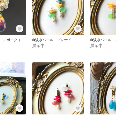
ミスティックレインボークォーツと七色に輝く水色フラワーのネックレス❇︎
❇︎淡水パール・プレナイト・ヘマタイト・2色の珊瑚のピアスorイアリング❇︎
展示中
展示中