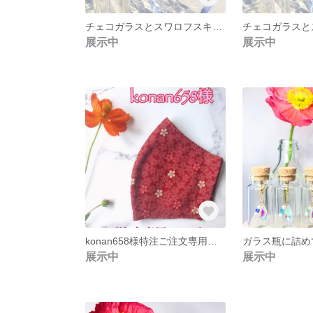
チェコガラスとスワロフスキーの輝くピアス✴︎
展示中
展示中
konan658様特注ご注文専用ページ♡えんじのお花♡和柄マスク35枚
展示中
展示中