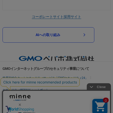
コーポレートサイト
採用サイト
AIへの取り組み
GMOインターネットグループのセキュリティ事業について
世界初総合ネットセキュリティサービス「GMOセキュリティ24」
パスワード漏洩診断
Webサイトリスク診断
セキュリティ相談AIチャットボット
実在証明・盗聴対策
サイバー攻撃対策（GMOサイバーセキュリティ byイエラエ）
サイバー攻撃対策（GMO Flatt Security）
なりすまし対策