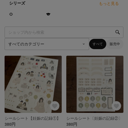
シリーズ
もっと見る
20
点
10
点
🌻
🐨
すべて
販売中
シールシート【妊娠の記録①】
シールシート〔妊娠の記録②〕
380円
380円