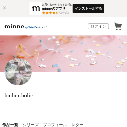
お買いものがもっとお得に
minneのアプリ
インストールする
3
万件以上
ログイン
hmhm-holic
作品一覧
シリーズ
プロフィール
レター