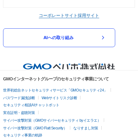
コーポレートサイト
採用サイト
AIへの取り組み
GMOインターネットグループのセキュリティ事業について
世界初総合ネットセキュリティサービス「GMOセキュリティ24」
パスワード漏洩診断
Webサイトリスク診断
セキュリティ相談AIチャットボット
実在証明・盗聴対策
サイバー攻撃対策（GMOサイバーセキュリティ byイエラエ）
サイバー攻撃対策（GMO Flatt Security）
なりすまし対策
セキュリティ事業の軌跡