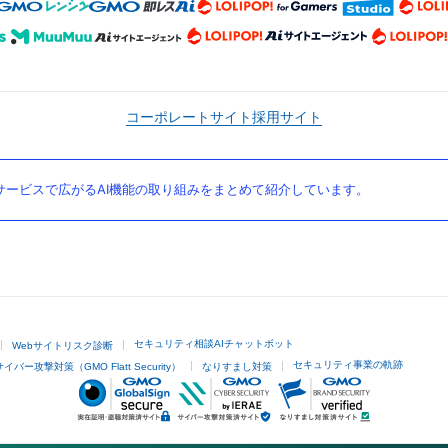
コーポレートサイト
採用サイト
ービスで広がるAI機能の取り組みをまとめて紹介しています。
セキュリティ相談AIチャットボット
Webサイトリスク診断
セキュリティ事業の軌跡
サイバー攻撃対策（GMO Flatt Security）
なりすまし対策