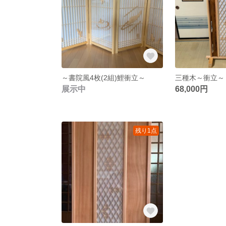
～書院風4枚(2組)鯉衝立～
三種木～衝立～
展示中
68,000円
残り1点