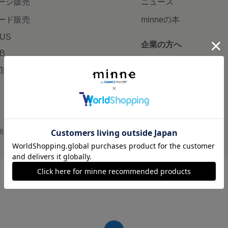
ージ販売
ニュース
ード販売
minneの本
LUS
企業の方へ
AB
広告出稿について
企画・イベント
大口注文について
用
プライバシーポリシー
会社概要
採用情報
メディアキット
©GMO Pepabo, Inc. All rights reserved.