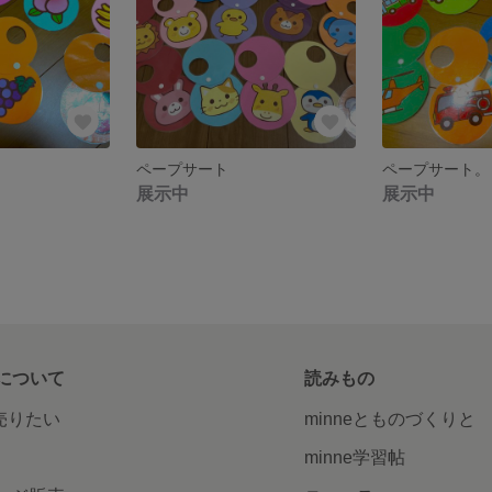
ペープサート
ペープサート。
展示中
展示中
について
読みもの
で売りたい
minneとものづくりと
minne学習帖