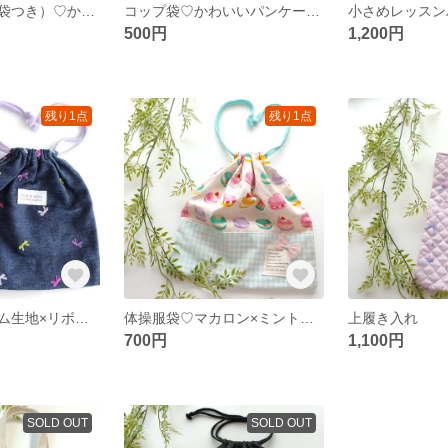
ランチマット（袋つき）♡かわいい♡いちご柄×赤デザイン
コップ袋♡かわいいパンケーキ柄
小さめレッスン
500円
1,200円
残り1点
残り1点
コップ袋♡デニム生地×リボン刺繍
体操服袋♡マカロン×ミントグリーンチェック
上履き入れ
700円
1,100円
SOLD OUT
SOLD OUT