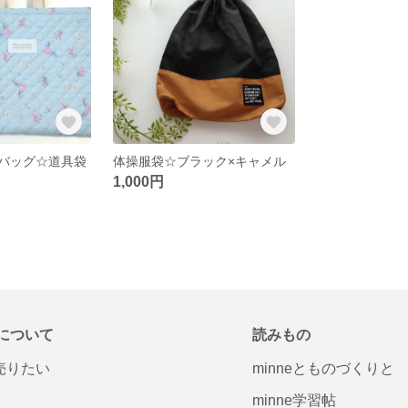
バッグ☆道具袋
体操服袋☆ブラック×キャメル
1,000円
について
読みもの
で売りたい
minneとものづくりと
minne学習帖