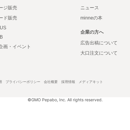
ージ販売
ニュース
ード販売
minneの本
LUS
企業の方へ
AB
広告出稿について
企画・イベント
大口注文について
用
プライバシーポリシー
会社概要
採用情報
メディアキット
©GMO Pepabo, Inc. All rights reserved.