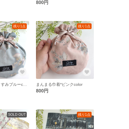
800円
残り1点
残り1点
まんまる巾着*くすみブルーcolor
まんまる巾着*ピンクcolor
800円
SOLD OUT
残り1点