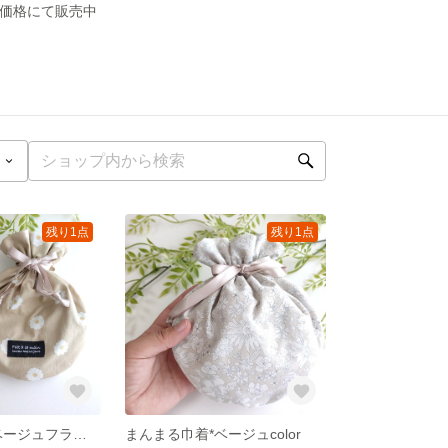
別価格にて販売中
残り1点
残り1点
まんまる巾着*ベージュフラワー
まんまる巾着*ベージュcolor