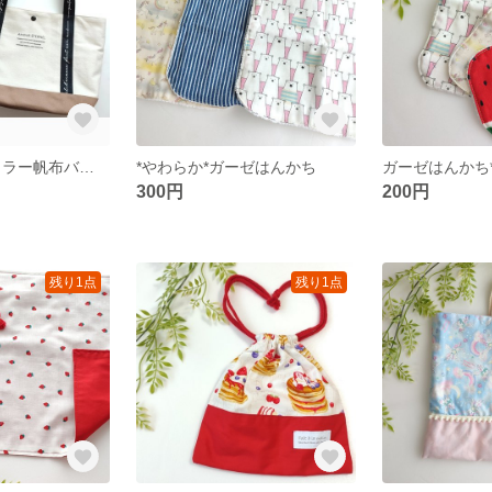
完成品*マルチカラー帆布バッグ
*やわらか*ガーゼはんかち
ガーゼはんかち
300円
200円
残り1点
残り1点