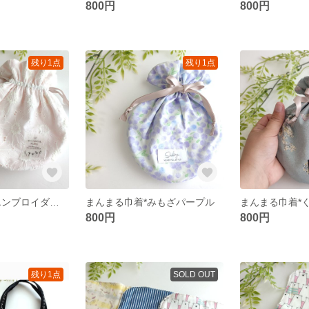
800円
800円
残り1点
残り1点
まんまる巾着*エンブロイダリーフラワー
まんまる巾着*みもざパープル
800円
800円
残り1点
SOLD OUT