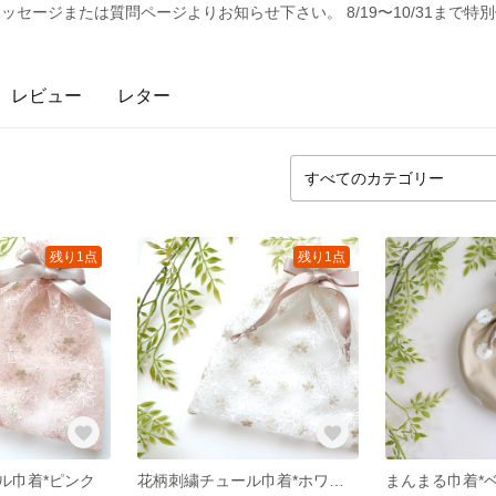
セージまたは質問ページよりお知らせ下さい。 8/19〜10/31まで特
レビュー
レター
残り1点
残り1点
ル巾着*ピンク
花柄刺繍チュール巾着*ホワイト