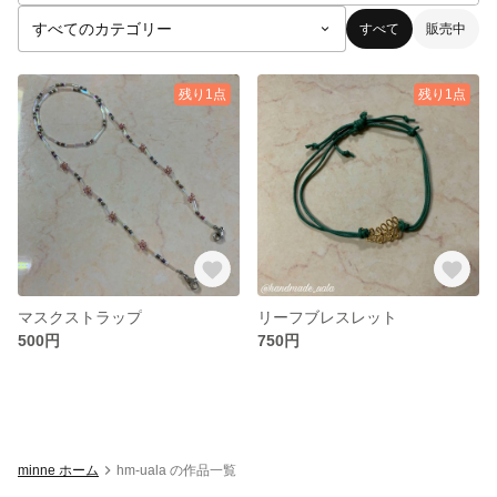
すべて
販売中
残り1点
残り1点
マスクストラップ
リーフブレスレット
500円
750円
minne ホーム
hm-uala の作品一覧