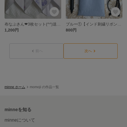
布なぷきん❤︎3枚セット(^^)送料込み！ネル1 ワッフル2
ブルー①【インド刺繍リボン】メガネケース マルチケース
1,200円
800円
前へ
次へ
minne ホーム
momoji の作品一覧
minneを知る
minneについて