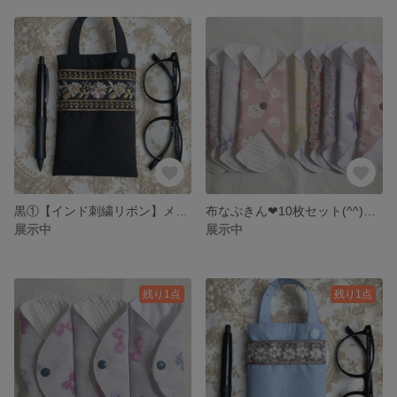
黒①【インド刺繍リボン】メガネケース マルチケース
布なぷきん❤︎10枚セット(^^)送料込み！ネルorワッフル
展示中
展示中
残り1点
残り1点