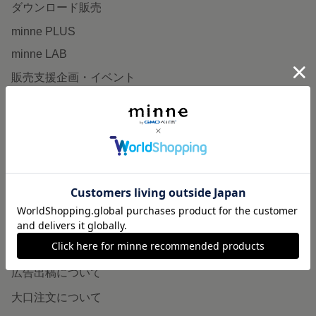
ダウンロード販売
minne PLUS
minne LAB
販売支援企画・イベント
読みもの
minneとものづくりと
minne学習帖
ニュース
minneの本
企業の方へ
広告出稿について
大口注文について