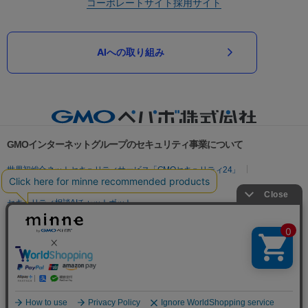
コーポレートサイト
採用サイト
AIへの取り組み
GMOインターネットグループのセキュリティ事業について
世界初総合ネットセキュリティサービス「GMOセキュリティ24」
パスワード漏洩診断
Webサイトリスク診断
セキュリティ相談AIチャットボット
実在証明・盗聴対策
サイバー攻撃対策（GMOサイバーセキュリティ byイエラエ）
サイバー攻撃対策（GMO Flatt Security）
なりすまし対策
セキュリティ事業の軌跡