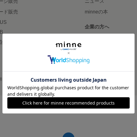
ージ販売
ニュース
ード販売
minneの本
LUS
企業の方へ
AB
広告出稿について
企画・イベント
大口注文について
用
プライバシーポリシー
会社概要
採用情報
メディアキット
©GMO Pepabo, Inc. All rights reserved.