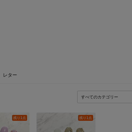
レター
残り1点
残り1点