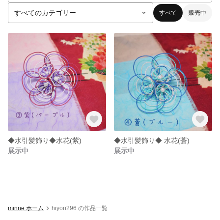
すべて
販売中
◆水引髪飾り◆水花(紫)
◆水引髪飾り◆ 水花(蒼)
展示中
展示中
minne ホーム
hiyori296 の作品一覧