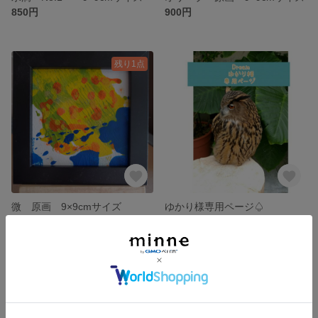
850円
900円
残り1点
微 原画 9×9cmサイズ
ゆかり様専用ページ♤
850円
展示中