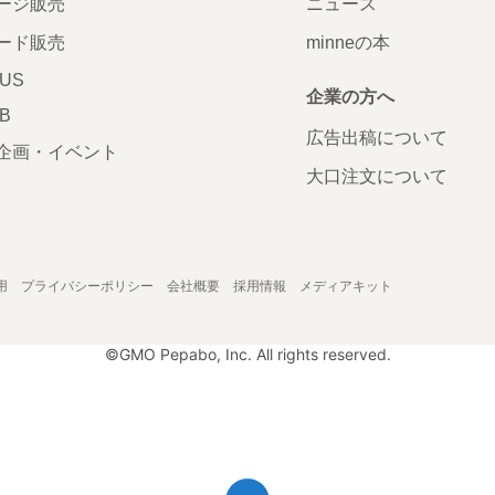
ージ販売
ニュース
ード販売
minneの本
LUS
企業の方へ
AB
広告出稿について
企画・イベント
大口注文について
用
プライバシーポリシー
会社概要
採用情報
メディアキット
©GMO Pepabo, Inc. All rights reserved.