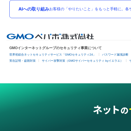
AIへの取り組み
お客様の「やりたいこと」をもっと手軽に。各サ
GMOインターネットグループのセキュリティ事業について
世界初総合ネットセキュリティサービス「GMOセキュリティ24」
パスワード漏洩診断
実在証明・盗聴対策
サイバー攻撃対策（GMOサイバーセキュリティ byイエラエ）