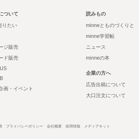
について
読みもの
で売りたい
minneとものづくりと
minne学習帖
ージ販売
ニュース
ード販売
minneの本
LUS
企業の方へ
AB
広告出稿について
企画・イベント
大口注文について
用
プライバシーポリシー
会社概要
採用情報
メディアキット