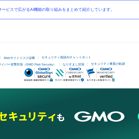
ービスで広がるAI機能の取り組みをまとめて紹介しています。
セキュリティ相談AIチャットボット
Webサイトリスク診断
セキュリティ事業の軌跡
サイバー攻撃対策（GMO Flatt Security）
なりすまし対策