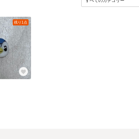
残り1点
ツ