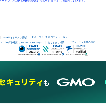
ービスで広がるAI機能の取り組みをまとめて紹介しています。
セキュリティ相談AIチャットボット
Webサイトリスク診断
セキュリティ事業の軌跡
サイバー攻撃対策（GMO Flatt Security）
なりすまし対策