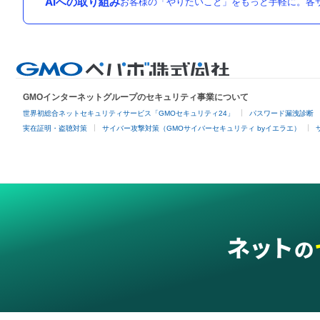
AIへの取り組み
お客様の「やりたいこと」をもっと手軽に。各サ
GMOインターネットグループのセキュリティ事業について
世界初総合ネットセキュリティサービス「GMOセキュリティ24」
パスワード漏洩診断
実在証明・盗聴対策
サイバー攻撃対策（GMOサイバーセキュリティ byイエラエ）