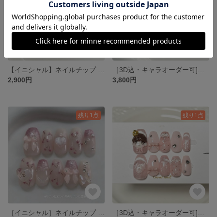
【イニシャル】ネイルチップ 羽ネイル バラ ピンクネイル 星 ガーリー リボンネイル 韓国ネイル キラキラネイル グミシール付き
［3D込・キャラオーダー可]ネイルチップ ガーリー 3D 犬 ホイップ犬 冬 ピンク リボン レース 韓国 グミシール付き
2,900円
3,800円
残り1点
残り1点
［イニシャル］ネイルチップ さくらんぼ ピンク ガーリー グミシール付き
［3D込・キャラオーダー可]ネイルチップ マグネット 推し活 3D 冬 チェック ハート 韓国 ワンホン チーク グミシール付き