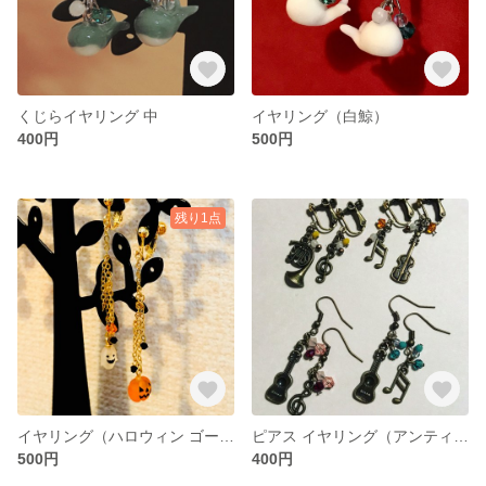
くじらイヤリング 中
イヤリング（白鯨）
400円
500円
残り1点
イヤリング（ハロウィン ゴールド 長め）
ピアス イヤリング（アンティーク音楽）
500円
400円