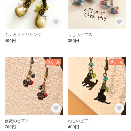
ふくろうイヤリング
くじらピアス
400円
350円
残り1点
残り1点
薔薇のピアス
ねこのピアス
700円
400円