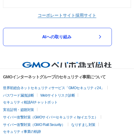
コーポレートサイト
採用サイト
AIへの取り組み
GMOインターネットグループのセキュリティ事業について
世界初総合ネットセキュリティサービス「GMOセキュリティ24」
パスワード漏洩診断
Webサイトリスク診断
セキュリティ相談AIチャットボット
実在証明・盗聴対策
サイバー攻撃対策（GMOサイバーセキュリティ byイエラエ）
サイバー攻撃対策（GMO Flatt Security）
なりすまし対策
セキュリティ事業の軌跡