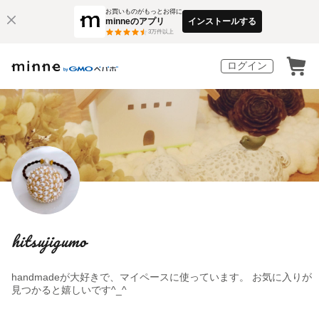
お買いものがもっとお得に
minneのアプリ
インストールする
3
万件以上
ログイン
hitsujigumo
handmadeが大好きで、マイペースに使っています。 お気に入りが
見つかると嬉しいです^_^