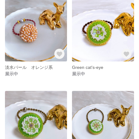
淡水パール オレンジ系
Green cat's-eye
展示中
展示中