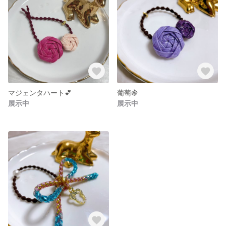
マジェンタハート💕
葡萄🍇
展示中
展示中