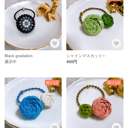
Black gradation
シャインマスカット✨
展示中
400円
残り1点
残り1点