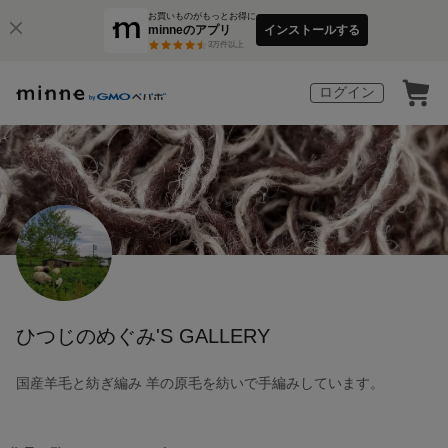
お買いものがもっとお得に
minneのアプリ
インストールする
3
万件以上
ログイン
ひつじのめぐみ'S GALLERY
国産羊毛と紡ぎ編み 羊の原毛を紡いで手編みしています。