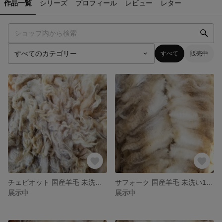
作品一覧
シリーズ
プロフィール
レビュー
レター
すべて
販売中
チェビオット 国産羊毛 未洗い1kg 夾雑物多 送料別
サフォーク 国産羊毛 未洗い1kg 送料別
展示中
展示中