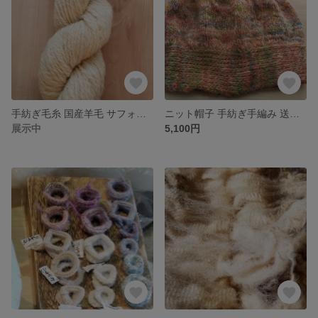
手紡ぎ毛糸 国産羊毛 サフォークとコリデール長野県産羊毛使用 送料込
ニット帽子 手紡ぎ手編み 送料込
展示中
5,100円