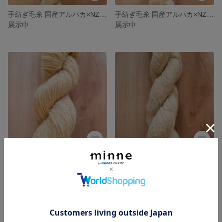
手紡ぎ毛糸 国産アルパカ×NZウール 送料込
手紡ぎ毛糸 国産アルパカ×NZウール 送料込
展示中
展示中
手紡ぎ毛糸 サフォーク国産羊毛使用 送料込
手紡ぎ毛糸28g 国産羊毛 チェビオット×コリデール 長野県産羊毛使用 送料込
展示中
展示中