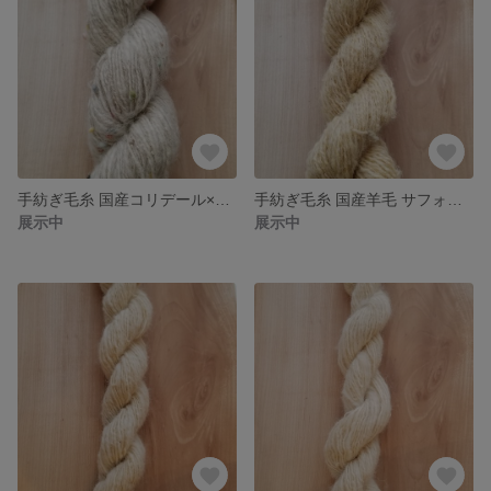
手紡ぎ毛糸 国産コリデール×メリノ 送料込
手紡ぎ毛糸 国産羊毛 サフォーク無染色 送料込
展示中
展示中