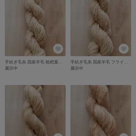
手紡ぎ毛糸 国産羊毛 枇杷葉染め長野県産コリデール 送料込
手紡ぎ毛糸 国産羊毛 フライスランド×コリデール 手染め 送料込
展示中
展示中