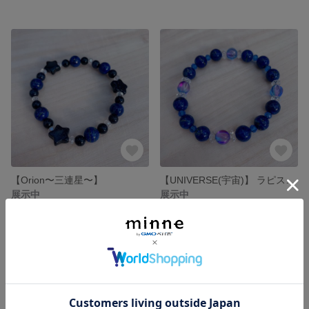
【Orion〜三連星〜】
【UNIVERSE(宇宙)】 ラピスラズリ ブレスレット 天然石 【star seedシリーズ】
展示中
展示中