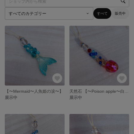
すべて
販売中
【〜Mermaid〜人魚姫の涙〜】
天然石 【〜Poison apple〜白雪姫〜】 ストラップ 白雪姫 リンゴ
展示中
展示中