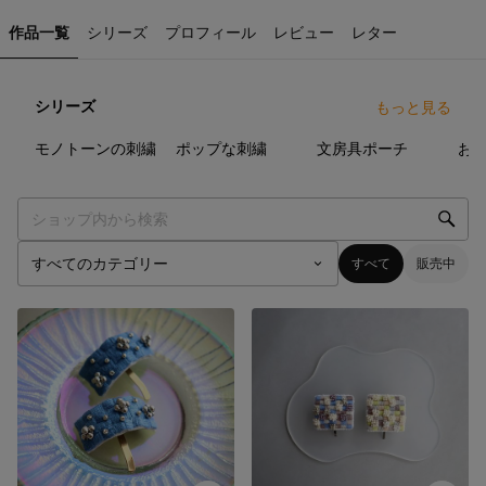
作品一覧
シリーズ
プロフィール
レビュー
レター
シリーズ
もっと見る
8
点
35
点
4
点
モノトーンの刺繍
ポップな刺繍
文房具ポーチ
お
すべて
販売中