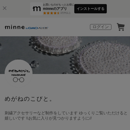
お買いものがもっとお得に
minneのアプリ
インストールする
3
万件以上
ログイン
めがねのこびと。
刺繍アクセサリーなど制作をしています ゆっくりご覧いただけると
嬉しいです \\お気に入りが見つかりますように//