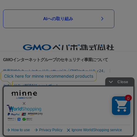
AIへの取り組み
GMOインターネットグループのセキュリティ事業について
世界初総合ネットセキュリティサービス「GMOセキュリティ24」
パスワード漏洩診断
Webサイトリスク診断
セキュリティ相談AIチャットボット
実在証明・盗聴対策
サイバー攻撃対策（GMOサイバーセキュリティ byイエラエ）
サイバー攻撃対策（GMO Flatt Security）
なりすまし対策
セキュリティ事業の軌跡