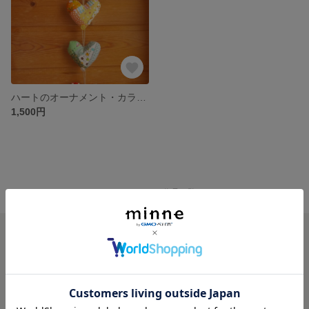
ハートのオーナメント・カラフル①
1,500円
minne ホーム
いちねんみGALLERY の作品一覧
minneを知る
minneについて
minneで買いたい