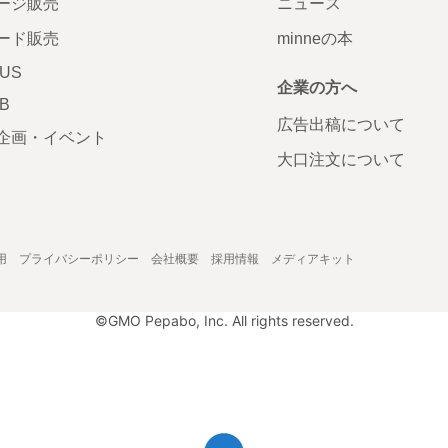
ージ販売
ニュース
ード販売
minneの本
LUS
企業の方へ
AB
広告出稿について
企画・イベント
大口注文について
用
プライバシーポリシー
会社概要
採用情報
メディアキット
©GMO Pepabo, Inc. All rights reserved.