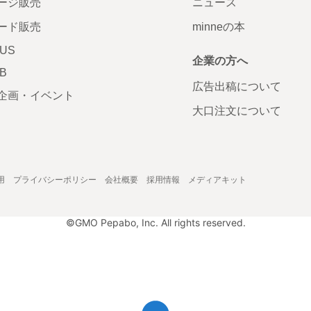
ージ販売
ニュース
ード販売
minneの本
LUS
企業の方へ
AB
広告出稿について
企画・イベント
大口注文について
用
プライバシーポリシー
会社概要
採用情報
メディアキット
©GMO Pepabo, Inc. All rights reserved.