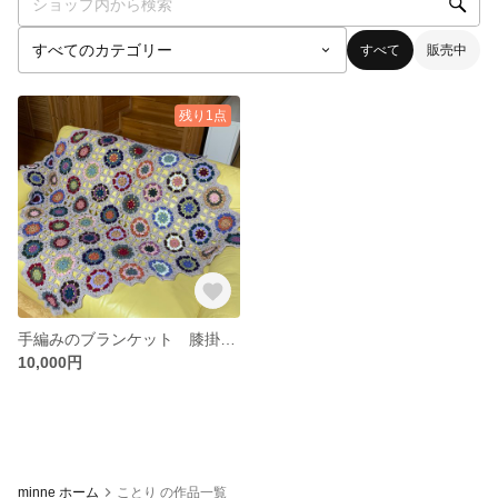
すべて
販売中
残り1点
手編みのブランケット 膝掛け 毛糸 花 マット マルチカバー
10,000円
minne ホーム
ことり の作品一覧